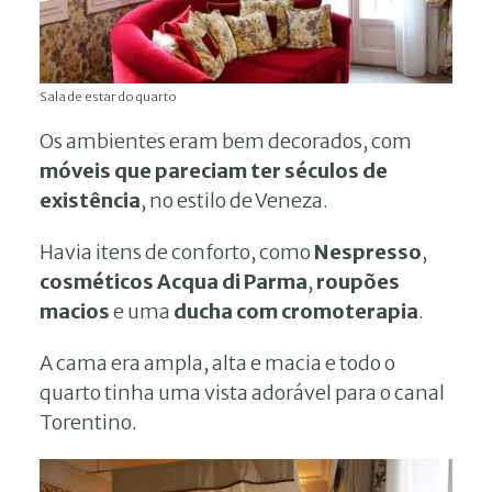
Sala de estar do quarto
Os ambientes eram bem decorados, com
móveis que pareciam ter séculos de
existência
, no estilo de Veneza.
Havia itens de conforto, como
Nespresso
,
cosméticos Acqua di Parma
,
roupões
macios
e uma
ducha com cromoterapia
.
A cama era ampla, alta e macia e todo o
quarto tinha uma vista adorável para o canal
Torentino.