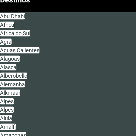
Abu Dhabi
África
África do Sul
Agra
Aguas Calientes
Alagoas
Alasca
Alberobello
Alemanha
Alkmaar
Alpes
Alpes
Alula
Amalfi
Amazonas