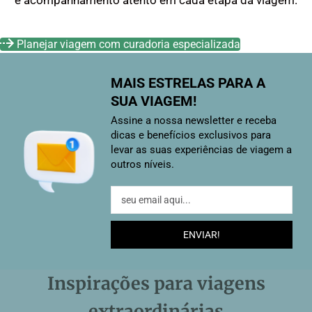
e acompanhamento atento em cada etapa da viagem.
Planejar viagem com curadoria especializada
PROJETOS 100% PERSONALIZADOS • ATENDIMENTO HUMA
MAIS ESTRELAS PARA A
SUA VIAGEM!
Assine a nossa newsletter e receba
dicas e benefícios exclusivos para
levar as suas experiências de viagem a
outros níveis.
seu
email
aqui...
Inspirações para viagens
extraordinárias