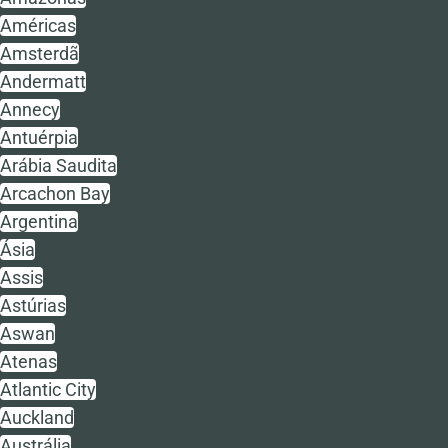
Américas
Amsterdã
Andermatt
Annecy
Antuérpia
Arábia Saudita
Arcachon Bay
Argentina
Ásia
Assis
Astúrias
Aswan
Atenas
Atlantic City
Auckland
Austrália