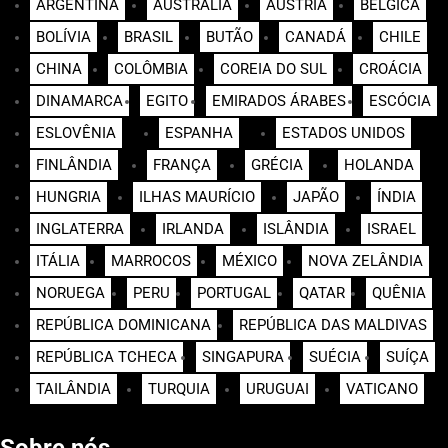
ARGENTINA
AUSTRÁLIA
ÁUSTRIA
BÉLGICA
BOLÍVIA
BRASIL
BUTÃO
CANADÁ
CHILE
CHINA
COLÔMBIA
COREIA DO SUL
CROÁCIA
DINAMARCA
EGITO
EMIRADOS ÁRABES
ESCÓCIA
ESLOVÊNIA
ESPANHA
ESTADOS UNIDOS
FINLÂNDIA
FRANÇA
GRÉCIA
HOLANDA
HUNGRIA
ILHAS MAURÍCIO
JAPÃO
ÍNDIA
INGLATERRA
IRLANDA
ISLÂNDIA
ISRAEL
ITÁLIA
MARROCOS
MÉXICO
NOVA ZELÂNDIA
NORUEGA
PERU
PORTUGAL
QATAR
QUÊNIA
REPÚBLICA DOMINICANA
REPÚBLICA DAS MALDIVAS
REPÚBLICA TCHECA
SINGAPURA
SUÉCIA
SUÍÇA
TAILÂNDIA
TURQUIA
URUGUAI
VATICANO