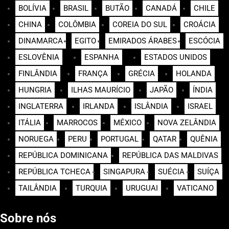
BOLÍVIA
BRASIL
BUTÃO
CANADÁ
CHILE
CHINA
COLÔMBIA
COREIA DO SUL
CROÁCIA
DINAMARCA
EGITO
EMIRADOS ÁRABES
ESCÓCIA
ESLOVÊNIA
ESPANHA
ESTADOS UNIDOS
FINLÂNDIA
FRANÇA
GRÉCIA
HOLANDA
HUNGRIA
ILHAS MAURÍCIO
JAPÃO
ÍNDIA
INGLATERRA
IRLANDA
ISLÂNDIA
ISRAEL
ITÁLIA
MARROCOS
MÉXICO
NOVA ZELÂNDIA
NORUEGA
PERU
PORTUGAL
QATAR
QUÊNIA
REPÚBLICA DOMINICANA
REPÚBLICA DAS MALDIVAS
REPÚBLICA TCHECA
SINGAPURA
SUÉCIA
SUÍÇA
TAILÂNDIA
TURQUIA
URUGUAI
VATICANO
Sobre nós