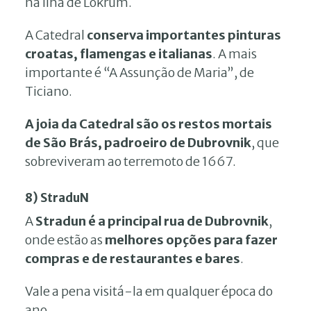
na ilha de Lokrum.
A Catedral
conserva importantes pinturas
croatas, flamengas e italianas
. A mais
importante é “A Assunção de Maria”, de
Ticiano.
A joia da Catedral são os restos mortais
de São Brás, padroeiro de Dubrovnik
, que
sobreviveram ao terremoto de 1667.
8) StraduN
A
Stradun é a principal rua de Dubrovnik
,
onde estão as
melhores opções para fazer
compras e de restaurantes e bares
.
Vale a pena visitá-la em qualquer época do
ano.