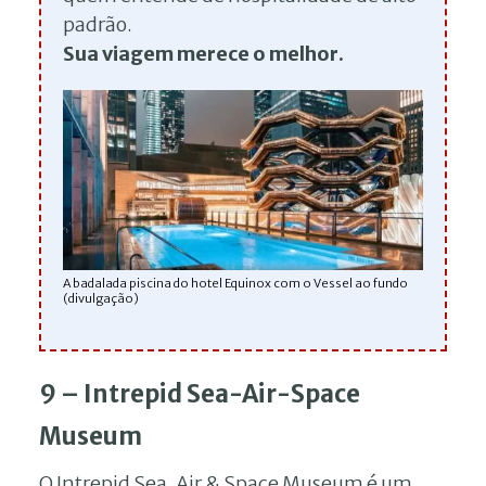
padrão.
Sua viagem merece o melhor.
A badalada piscina do hotel Equinox com o Vessel ao fundo
(divulgação)
9 – Intrepid Sea-Air-Space
Museum
O Intrepid Sea, Air & Space Museum é um