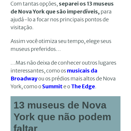
Com tantas opções,
separei os 13 museus
de Nova York que são imperdíveis,
para
ajudá-lo a focar nos principais pontos de
visitação.
Assim você otimiza seu tempo, elege seus
museus preferidos…
…Mas não deixa de conhecer outros lugares
interessantes, como os
musicais da
Broadway
ou os prédios mais altos de Nova
York, como o
Summit
e o
The Edge
.
13 museus de Nova
York que não podem
faltar