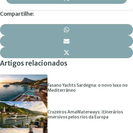
Compartilhe:
Artigos relacionados
Fasano Yachts Sardegna: o novo luxo no
Mediterrâneo
Cruzeiros AmaWaterways: itinerários
imersivos pelos rios da Europa